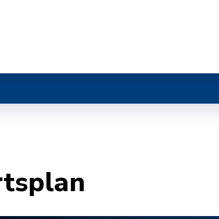
r
rtsplan