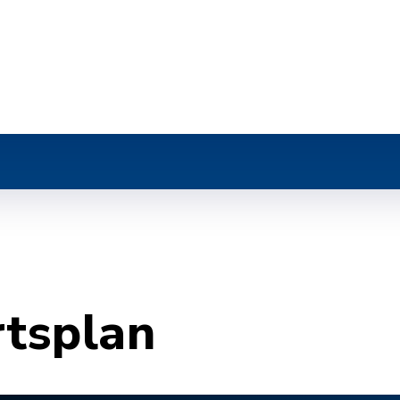
r
rtsplan