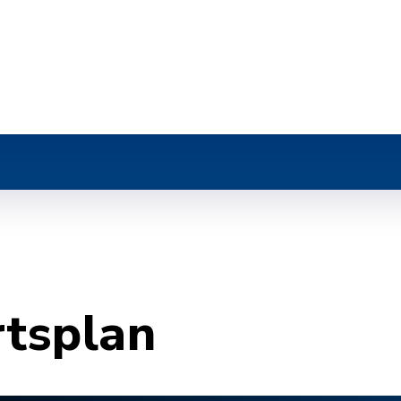
r
rtsplan