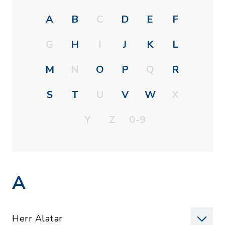
A
B
C
D
E
F
G
H
I
J
K
L
M
N
O
P
Q
R
S
T
U
V
W
X
Y
Z
0-9
A
Herr Alatar