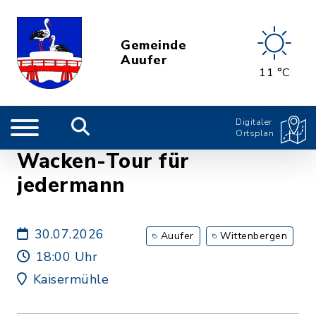
Gemeinde
Auufer
11 °C
Digitaler
Ortsplan
Wacken-Tour für
jedermann
30.07.2026
Auufer
Wittenbergen
18:00 Uhr
Kaisermühle