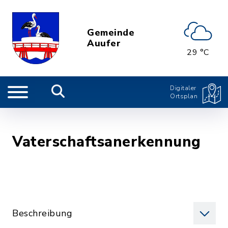
Gemeinde
Auufer
29 °C
Digitaler
Ortsplan
Vaterschaftsanerkennung
Beschreibung