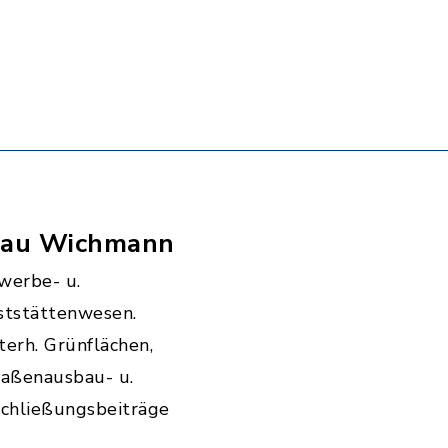
rau Wichmann
werbe- u.
ststättenwesen.
erh. Grünflächen,
raßenausbau- u.
schließungsbeiträge