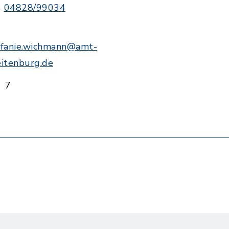
04828/99034
efanie.wichmann@amt-
eitenburg.de
7