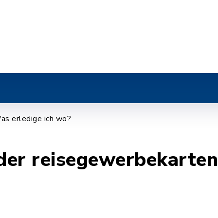
r
as erledige ich wo?
er reisegewerbekartenf