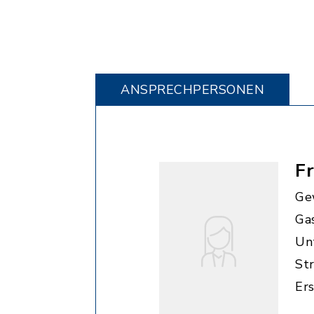
ANSPRECHPERSONEN
F
Ge
Ga
Unt
St
Er