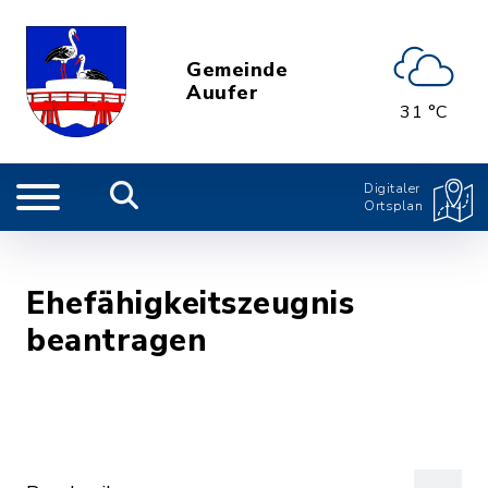
Gemeinde
Auufer
31 °C
Digitaler
Ortsplan
Ehefähigkeitszeugnis
beantragen