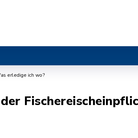
r
as erledige ich wo?
er Fischereischeinpfli