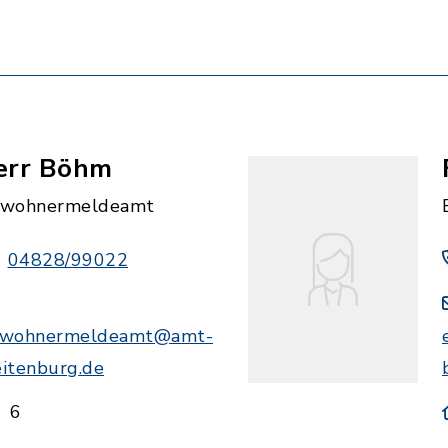
err Böhm
nwohnermeldeamt
04828/99022
nwohnermeldeamt@amt-
eitenburg.de
6