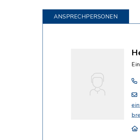
ANSPRECHPERSONEN
H
Ei
ei
br