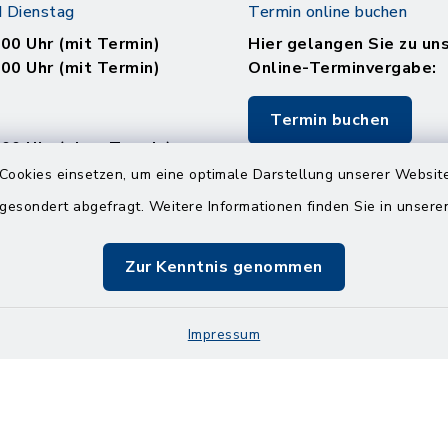
 Dienstag
Termin online buchen
.00 Uhr (mit Termin)
Hier gelangen Sie zu un
.00 Uhr (mit Termin)
Online-Terminvergabe:
Termin buchen
.00 Uhr (ohne Termin)
.00 Uhr (ohne Termin)
Cookies einsetzen, um eine optimale Darstellung unserer Website
 gesondert abgefragt. Weitere Informationen finden Sie in unser
:
en
Zur Kenntnis genommen
.00 Uhr (mit Termin)
Impressum