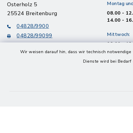
Montag und
Osterholz 5
25524 Breitenburg
08.00 - 12
14.00 - 16
04828/9900
Mittwoch:
04828/99099
08.00 - 12
info@amt-breitenburg.de
14.00 - 18
Wir weisen darauf hin, dass wir technisch notwendige 
Dienste wird bei Bedarf
Donnerstag
geschloss
Freitag
08.00 - 12