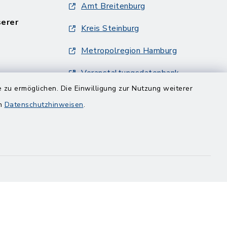
Amt Breitenburg
serer
Kreis Steinburg
Metropolregion Hamburg
Veranstaltungsdatenbank
Metropolregion Hamburg
 zu ermöglichen. Die Einwilligung zur Nutzung weiterer
en
Datenschutzhinweisen
.